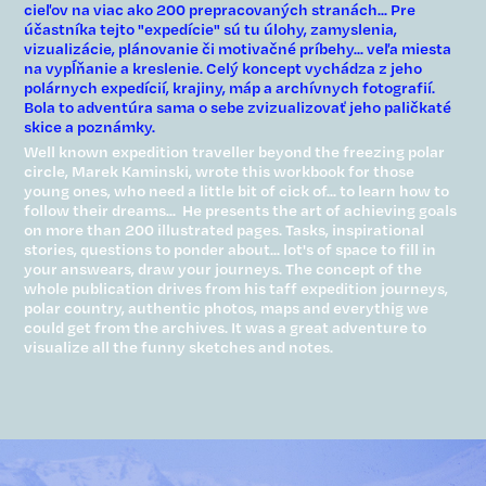
cieľov na viac ako 200 prepracovaných stranách... Pre
účastníka tejto "expedície" sú tu úlohy, zamyslenia,
vizualizácie, plánovanie či motivačné príbehy... veľa miesta
na vypĺňanie a kreslenie. Celý koncept vychádza z jeho
polárnych expedícií, krajiny, máp a archívnych fotografií.
Bola to adventúra sama o sebe zvizualizovať jeho paličkaté
skice a poznámky.
Well known expedition traveller beyond the freezing polar
circle, Marek Kaminski, wrote this workbook for those
young ones, who need a little bit of cick of... to learn how to
follow their dreams... He presents the art of achieving goals
on more than 200 illustrated pages. Tasks, inspirational
stories, questions to ponder about... lot's of space to fill in
your answears, draw your journeys. The concept of the
whole publication drives from his taff expedition journeys,
polar country, authentic photos, maps and everythig we
could get from the archives. It was a great adventure to
visualize all the funny sketches and notes.